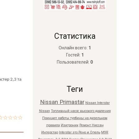
Статистика
Онлайн всего:
1
Гостей:
1
Пользователей:
0
стер 2,3 та
Теги
Nissan Primastar
Nissan Interstar
Nissan
Топливный насос высокого давления
Принцип работы турбины на дизельном
правила
Изитроник
Ремонт Ниссан
Интерстар
Interstar это Рено и Опель
M9R