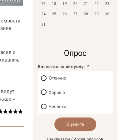
17
18
19
20
21
22
23
24
25
26
27
28
29
30
ъемности
31
мание
Опрос
асел и
живания,
Качество наших услуг ?
Отлично
 ведут
Хорошо
льше »
Неплохо
/
Результаты
Архив опросов