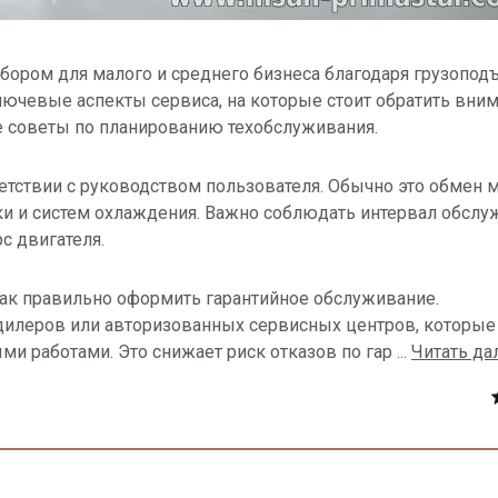
бором для малого и среднего бизнеса благодаря грузопод
ключевые аспекты сервиса, на которые стоит обратить вни
е советы по планированию техобслуживания.
етствии с руководством пользователя. Обычно это обмен м
ки и систем охлаждения. Важно соблюдать интервал обслу
с двигателя.
как правильно оформить гарантийное обслуживание.
илеров или авторизованных сервисных центров, которые
и работами. Это снижает риск отказов по гар
...
Читать да