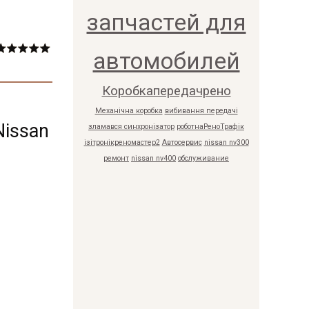
запчастей для
автомобилей
Коробкапередачрено
Механічна коробка
вибивання передачі
Nissan
зламався синхронізатор
роботнаРеноТрафік
ізітронікреномастер2
Автосервис
nissan nv300
ремонт
nissan nv400
обслуживание