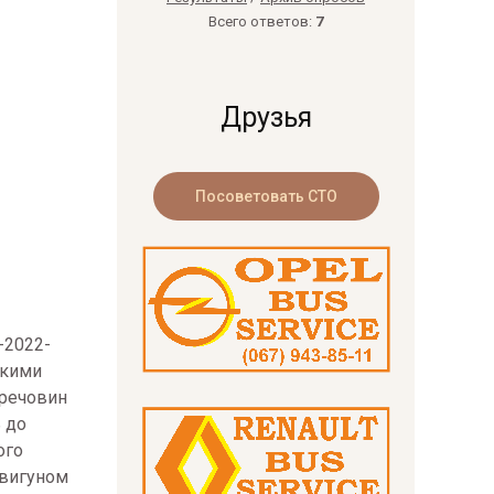
Всего ответов:
7
Друзья
1-2022-
окими
 речовин
ь до
ого
двигуном