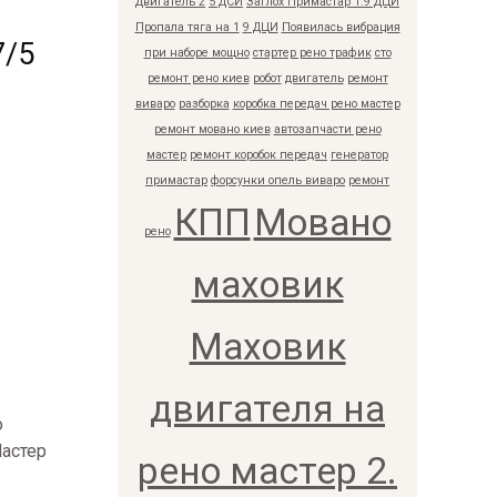
Двигатель 2
5 ДСИ
Заглох Примастар 1.9 ДЦИ
Пропала тяга на 1
9 ДЦИ
Появилась вибрация
7/5
при наборе мощно
стартер рено трафик
сто
ремонт рено киев
робот
двигатель
ремонт
виваро
разборка
коробка передач рено мастер
ремонт мовано киев
автозапчасти рено
мастер
ремонт коробок передач
генератор
примастар
форсунки опель виваро
ремонт
КПП
Мовано
рено
маховик
Маховик
двигателя на
о
Мастер
рено мастер 2.