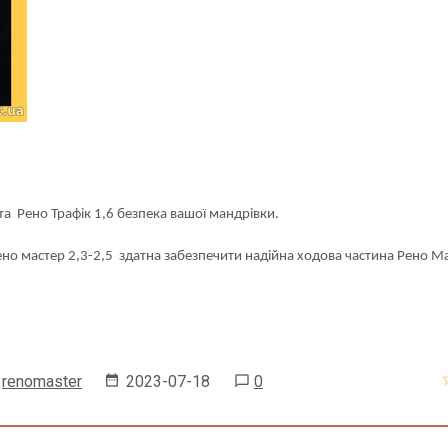
та Рено Трафік 1,6 безпека вашо
ї мандрівки.
ено мастер 2,3-2,5
здатна забезпечити надійна ходова частина
Рено Ма
renomaster
2023-07-18
0