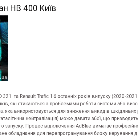
ан НВ 400 Київ
321 та Renault Trafic 1.6 останніх років випуску (2020-202
ків, які стикаються з проблемами роботи системи або вис
дина, яка використовується для зниження викидів шкідливих
каталітична нейтралізація) може давати збої, що призводит
го запуску. Процес відключення AdBlue вимагає професійн
ване обладнання для перепрограмування блоку керування 