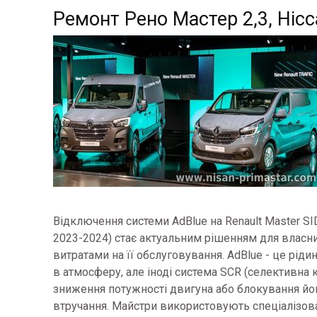
Ремонт Рено Мастер 2,3, Нісс
Відключення системи AdBlue на Renault Master SID 
2023-2024) стає актуальним рішенням для власни
витратами на її обслуговування. AdBlue - це рі
в атмосферу, але іноді система SCR (селективна 
зниження потужності двигуна або блокування йо
втручання. Майстри використовують спеціалізо