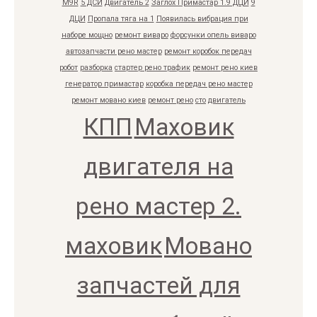
M9R
5 ДСИ
Двигатель 2
Заглох Примастар 1.9 ДЦИ
9
ДЦИ
Пропала тяга на 1
Появилась вибрация при
наборе мощно
ремонт виваро
форсунки опель виваро
автозапчасти рено мастер
ремонт коробок передач
робот
разборка
стартер рено трафик
ремонт рено киев
генератор примастар
коробка передач рено мастер
ремонт мовано киев
ремонт рено
сто
двигатель
КПП
Маховик
двигателя на
рено мастер 2.
маховик
Мовано
запчастей для