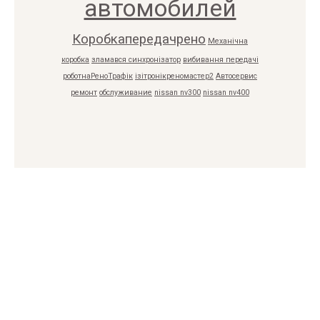
автомобилей
Коробкапередачрено
Механічна
коробка
зламався синхронізатор
вибивання передачі
роботнаРеноТрафік
ізітронікреномастер2
Автосервис
ремонт
обслуживание
nissan nv300
nissan nv400